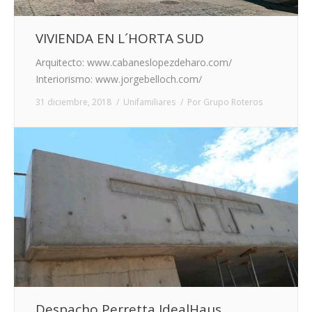
VIVIENDA EN L´HORTA SUD
Arquitecto: www.cabaneslopezdeharo.com/
Interiorismo: www.jorgebelloch.com/
31 diciembre, 2018
Unifamiliares
Por
Grupo Roteros
Despacho Perretta IdealHaus